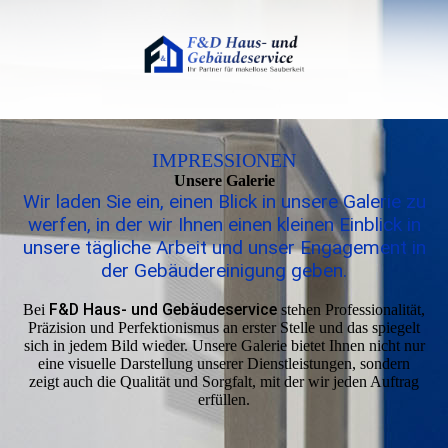
IMPRESSIONEN
Unsere Galerie
Wir laden Sie ein, einen Blick in unsere Galerie zu
werfen, in der wir Ihnen einen kleinen Einblick in
unsere tägliche Arbeit und unser Engagement in
der Gebäudereinigung geben.
F&D Haus- und Gebäudeservice
Bei
stehen Professionalität,
Präzision und Perfektionismus an erster Stelle und das spiegelt
sich in jedem Bild wieder. Unsere Galerie bietet Ihnen nicht nur
eine visuelle Darstellung unserer Dienstleistungen, sondern
zeigt auch die Qualität und Sorgfalt, mit der wir jeden Auftrag
erfüllen.