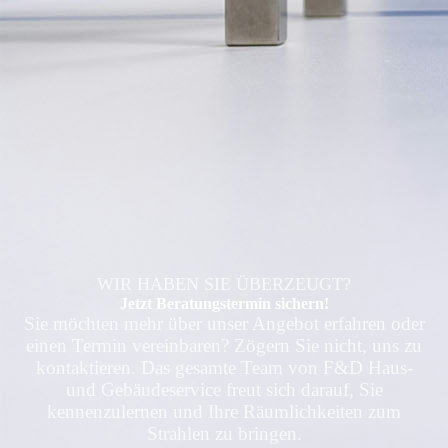
WIR HABEN SIE ÜBERZEUGT?
Jetzt Beratungs­­termin sichern!
Sie möchten mehr über unser Angebot erfahren oder
einen Termin vereinbaren? Zögern Sie nicht, uns zu
kontaktieren. Das gesamte Team von F&D Haus-
und Gebäude­service freut sich darauf, Sie
kennenzulernen und Ihre Räumlichkeiten zum
Strahlen zu bringen.