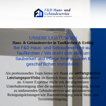
UNSERE LEISTUNGEN
Haus- & Gebäudeservice in Taufkirchen & Erding
Bei F&D Haus- und Gebäudeservice aus
Taufkirchen / Vils dreht sich alles um
Sauberkeit und Pflege Ihrer privaten &
geschäftlichen Immobilien.
umfangreiches
Als professionelles Team bieten wir Ihnen ein
Leistungsportfolio
im Bereich Haus- und Gebäudeservice
an. Unsere Expertise reicht von der allge­meinen
Unterhaltsreinigung über die intensive Grundreinigung, bis hin
zu umfassenden Gebäude­services und spezialisierten
Reinigungsleistungen wie Bau­end­reinigung sowie Stein- und
Terrassen­reinigung.