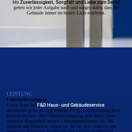
Zuverlässigkeit, Sorgfalt und Liebe zum Detail
Mit
gehen wir jeder Aufgabe nach und sorgen dafür, dass Ihr
Gebäude immer im besten Licht erscheint.
LEISTUNG
Unterhalts­reinigung
F&D Haus- und Gebäudeservice
Unser Team bei
übernimmt gerne die regel­mäßige Pflege und Reinigung Ihrer
Räumlichkeiten. Die Unterhalts­reini­gung stellt dabei einen
zentralen Bestandteil unseres Leistungs­spektrums dar. Mit
Sorgfalt und Präzision sorgen wir für ein stets sauberes und
gepflegtes Ambiente, in dem Sie sich rundum wohlfühlen