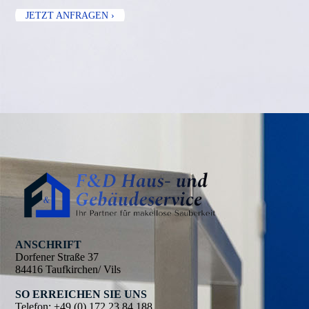
JETZT ANFRAGEN ›
ANSCHRIFT
Dorfener Straße 37
84416 Taufkirchen/ Vils
SO ERREICHEN SIE UNS
Telefon:
+49 (0) 172 23 84 188