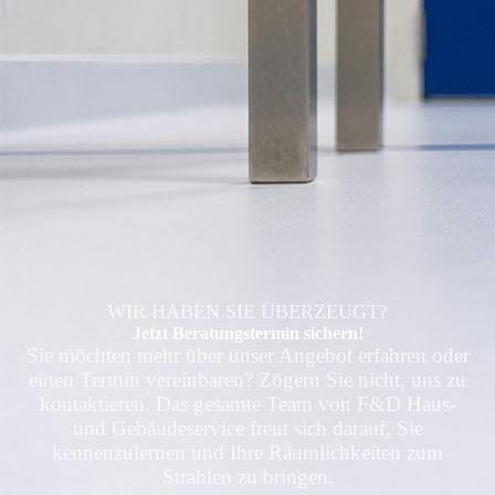
WIR HABEN SIE ÜBERZEUGT?
Jetzt Beratungs­­termin sichern!
Sie möchten mehr über unser Angebot erfahren oder
einen Termin vereinbaren? Zögern Sie nicht, uns zu
kontaktieren. Das gesamte Team von F&D Haus-
und Gebäude­service freut sich darauf, Sie
kennenzulernen und Ihre Räumlichkeiten zum
Strahlen zu bringen.