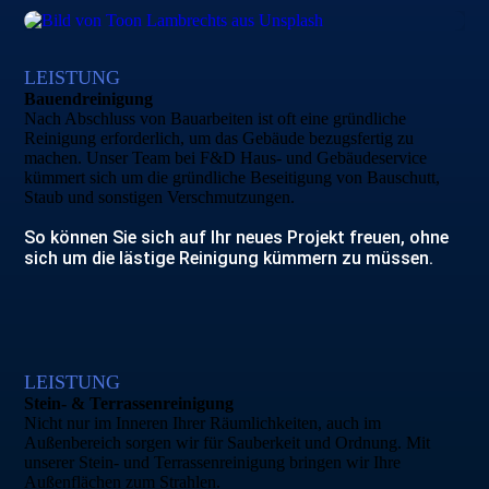
LEISTUNG
Bau­end­reinigung
Nach Abschluss von Bauarbeiten ist oft eine gründliche
Reinigung erforderlich, um das Gebäude bezugsfertig zu
machen. Unser Team bei F&D Haus- und Gebäudeservice
kümmert sich um die gründliche Beseitigung von Bauschutt,
Staub und sonstigen Verschmutzungen.
So können Sie sich auf Ihr neues Projekt freuen, ohne
sich um die lästige Reinigung kümmern zu müssen.
LEISTUNG
Stein- & Terrassen­reinigung
Nicht nur im Inneren Ihrer Räumlichkeiten, auch im
Außenbereich sorgen wir für Sauberkeit und Ordnung. Mit
unserer Stein- und Terrassenreinigung bringen wir Ihre
Außenflächen zum Strahlen.